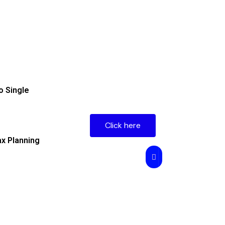
o Single
Click here
ax Planning