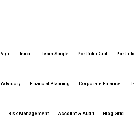
OBRA NUEVA
REFORMAS
SISTEMA
EMPRESA
CONTACTO
 Page
Inicio
Team Single
Portfolio Grid
Portfoli
 Advisory
Financial Planning
Corporate Finance
T
Risk Management
Account & Audit
Blog Grid